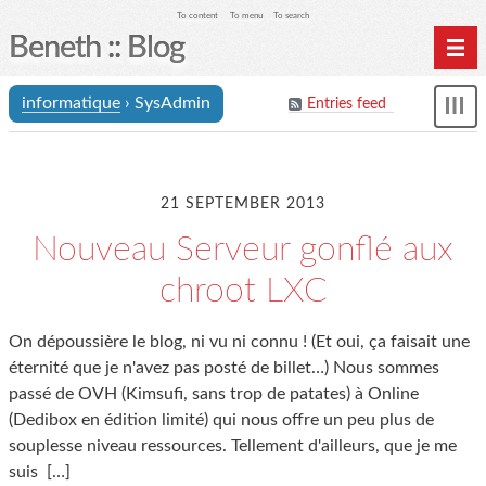
To content
To menu
To search
Beneth :: Blog
Home
informatique
› SysAdmin
Entries feed
und
Archives
21 SEPTEMBER 2013
Nouveau Serveur gonflé aux
chroot LXC
On dépoussière le blog, ni vu ni connu ! (Et oui, ça faisait une
éternité que je n'avez pas posté de billet…) Nous sommes
passé de OVH (Kimsufi, sans trop de patates) à Online
(Dedibox en édition limité) qui nous offre un peu plus de
souplesse niveau ressources. Tellement d'ailleurs, que je me
suis
[…]