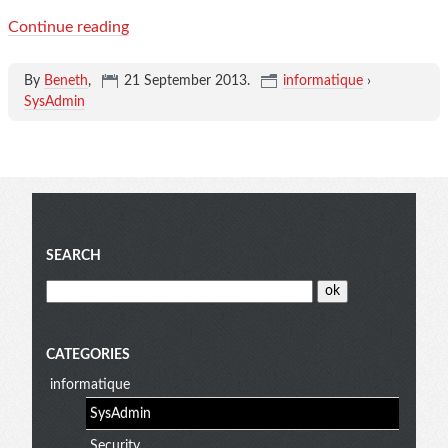
Continue reading
By
Beneth
,
21 September 2013
.
informatique
›
SysAdmin
Blog
SEARCH
menu
CATEGORIES
informatique
SysAdmin
Security