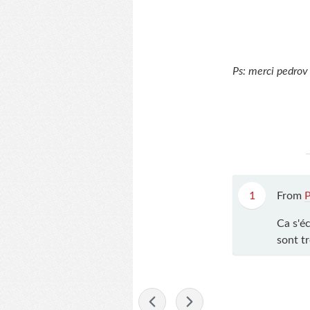
Ps: merci pedrov 
1
From
P
Ca s'é
sont tr
-