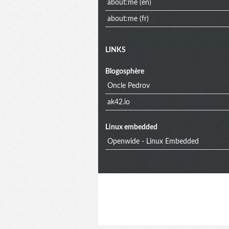
about:me (en)
about:me (fr)
Extra
LINKS
Blogosphère
menu
Oncle Pedrov
ak42.io
Linux embedded
Openwide - Linux Embedded
Blog