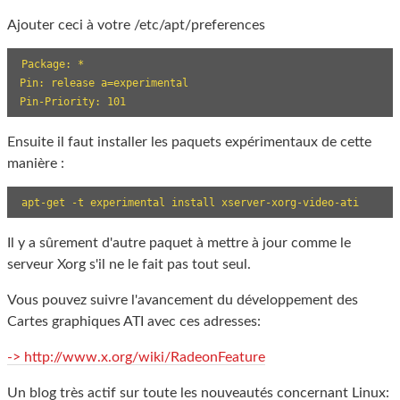
Ajouter ceci à votre /etc/apt/preferences
Package: *

Pin: release a=experimental

Pin-Priority: 101
Ensuite il faut installer les paquets expérimentaux de cette
manière :
apt-get -t experimental install xserver-xorg-video-ati
Il y a sûrement d'autre paquet à mettre à jour comme le
serveur Xorg s'il ne le fait pas tout seul.
Vous pouvez suivre l'avancement du développement des
Cartes graphiques ATI avec ces adresses:
-> http://www.x.org/wiki/RadeonFeature
Un blog très actif sur toute les nouveautés concernant Linux: