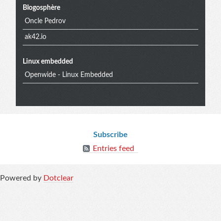
Blogosphère
menu
Oncle Pedrov
ak42.io
Linux embedded
Openwide - Linux Embedded
Blog
Subscribe
Entries feed
info
Powered by
Dotclear