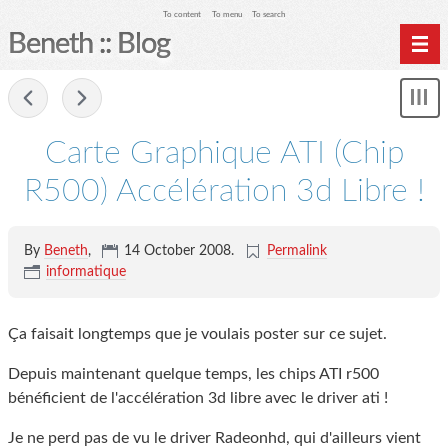
To content
To menu
To search
Beneth :: Blog
Home
-
und
Archives
Carte Graphique ATI (Chip
R500) Accélération 3d Libre !
By
Beneth
,
14 October 2008
.
Permalink
informatique
Ça faisait longtemps que je voulais poster sur ce sujet.
Depuis maintenant quelque temps, les chips ATI r500
bénéficient de l'accélération 3d libre avec le driver ati !
Je ne perd pas de vu le driver Radeonhd, qui d'ailleurs vient