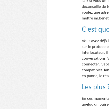
Talk si vous uti
déconseille de t
voulez une adres
mettre im.beneth
C'est quo
Vous avez déjà l
sur le protocol
interlocuteur, i
conversations. 
connecter. "Jabb
compatibles Jab
en panne, le ré
Les plus 
En ces moments 
quelqu'un puisse