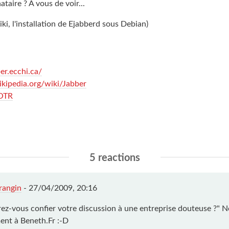
ataire ? A vous de voir...
wiki, l'installation de Ejabberd sous Debian)
ber.ecchi.ca/
wikipedia.org/wiki/Jabber
 OTR
5 reactions
rangin
-
27/04/2009, 20:16
rez-vous confier votre discussion à une entreprise douteuse ?" N
ent à Beneth.Fr :-D