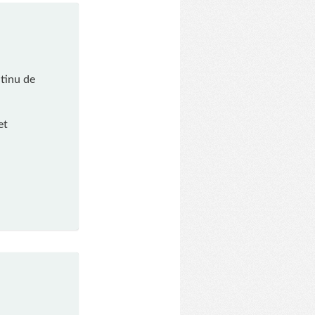
ntinu de
et