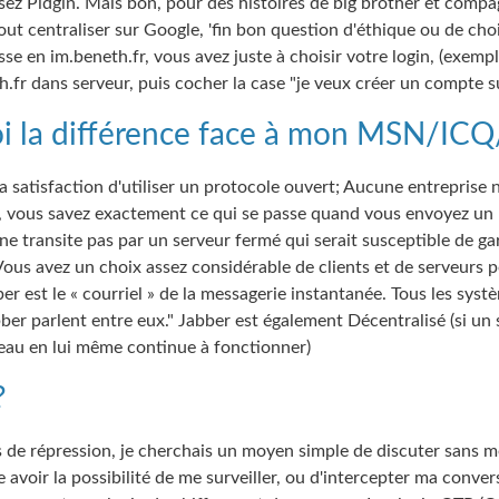
lisez Pidgin. Mais bon, pour des histoires de big brother et compa
out centraliser sur Google, 'fin bon question d'éthique ou de choi
se en im.beneth.fr, vous avez juste à choisir votre login, (exempl
.fr dans serveur, puis cocher la case "je veux créer un compte su
i la différence face à mon MSN/ICQ/e
a satisfaction d'utiliser un protocole ouvert; Aucune entreprise n
e, vous savez exactement ce qui se passe quand vous envoyez un
l ne transite pas par un serveur fermé qui serait susceptible de g
Vous avez un choix assez considérable de clients et de serveurs 
er est le « courriel » de la messagerie instantanée. Tous les syst
ber parlent entre eux." Jabber est également Décentralisé (si un
seau en lui même continue à fonctionner)
?
de répression, je cherchais un moyen simple de discuter sans m
 avoir la possibilité de me surveiller, ou d'intercepter ma conver