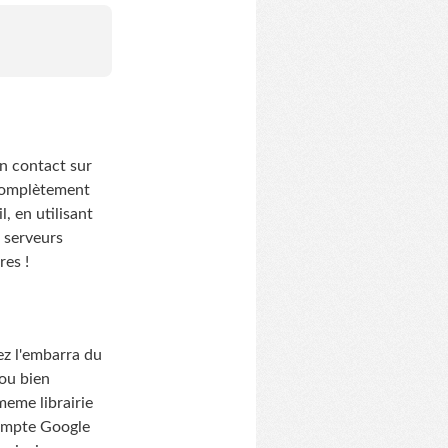
n contact sur
 complètement
, en utilisant
e serveurs
res !
ez l'embarra du
 ou bien
meme librairie
compte Google