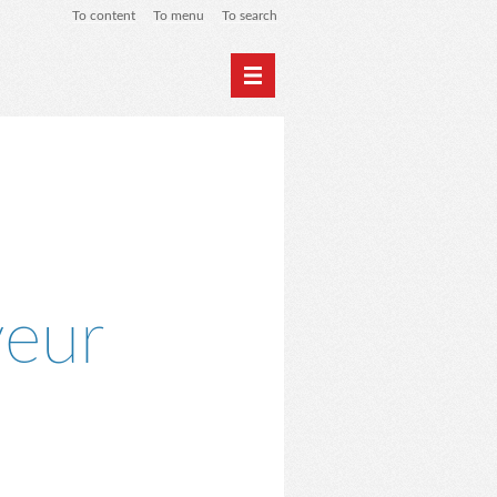
To content
To menu
To search
Home
Archives
veur