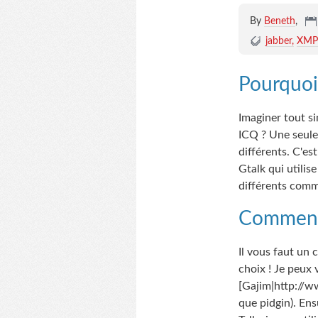
By
Beneth
,
jabber
XMP
Pourquoi
Imaginer tout s
ICQ ? Une seule
différents. C'es
Gtalk qui utilis
différents comm
Comment j
Il vous faut un 
choix ! Je peux 
[Gajim|http://ww
que pidgin). Ens