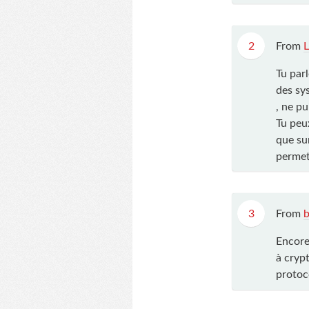
2
From
Tu parl
des sy
, ne pu
Tu peu
que su
permett
3
From
Encore 
à crypt
protoco