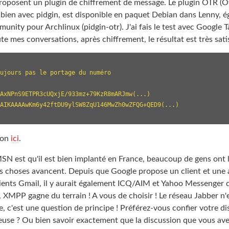
proposent un plugin de chiffrement de message. Le plugin OTR (O
 bien avec pidgin, est disponible en paquet Debian dans Lenny, 
unity pour Archlinux (pidgin-otr). J'ai fais le test avec Google Tal
te mes conversations, après chiffrement, le résultat est très satis
ujours pas le portage du numéro

AxNPnS9ETPR3cUQxjE/933mz+79KzR8mARJmw(...)

AIKAAAAwKm6y42ftDU9ylSW8ZqU146MwZh0wZFQG+QED9(...)

ion
ici
.
SN est qu'il est bien implanté en France, beaucoup de gens ont 
es choses avancent. Depuis que Google propose un client et une
lients Gmail, il y aurait également ICQ/AIM et Yahoo Messenger 
, XMPP gagne du terrain ! A vous de choisir ! Le réseau Jabber n'
te, c'est une question de principe ! Préférez-vous confier votre d
euse ? Ou bien savoir exactement que la discussion que vous ave