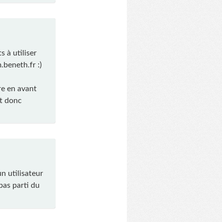
s à utiliser
.beneth.fr :)
re en avant
et donc
un utilisateur
pas parti du