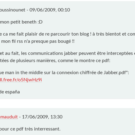
oussinounet
-
09/06/2009, 00:10
a mon petit beneth :D
a me fait plaisir de re parcourir ton blog ! à très bientot et co
 mon fil rss n'a presque pas bougé !!
 et au fait, les communications jabber peuvent être interceptées 
tées de plusieurs manières, comme le montre ce pdf:
ue man in the middle sur la connexion chiffrée de Jabber.pdf":
/dl.free.fr/o5NjwHz9i
de españa
bmauduit
-
17/06/2009, 13:30
pour ce pdf très interressant.