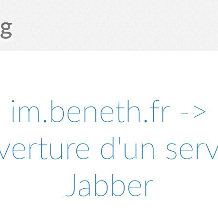
og
im.beneth.fr ->
erture d'un ser
Jabber