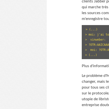
clients Jabber 
qui marche très
les sources comm
m'enregistre tou
> (...)

> moi: j'ai to
>  vinweber:

> ?OTR:AAICAAA
>  moi: ?OTR:A
Plus d'informat
Le problème d'M
changer, mais l
pour tous ses c
sur le protocole
utopie de libris
entreprise dout