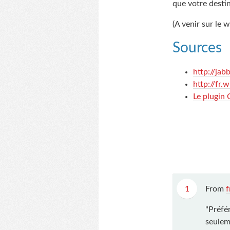
que votre destin
(A venir sur le 
Sources
http://jab
http://fr.
Le plugin
1
From
f
"Préfé
seulem