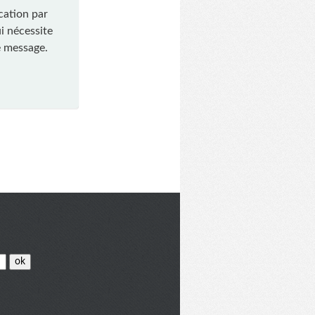
cation par
ui nécessite
le message.