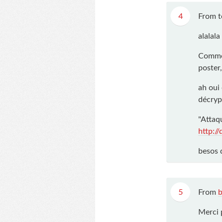
4
From
t
alalal
Comme c
poster,
ah oui
décryp
"Attaq
http:/
besos 
5
From
Merci 