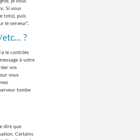
gnie, je vous
x. Si vous
e toto), puis
r le serveur".
tc... ?
'a le contrôle
 message à votre
arder vos
pour vous
èmes
 serveur tombe
e dire que
sation. Certains