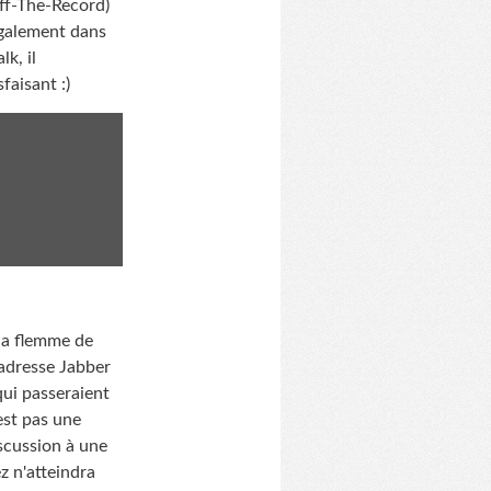
ff-The-Record)
également dans
k, il
faisant :)
la flemme de
 adresse Jabber
qui passeraient
est pas une
iscussion à une
z n'atteindra